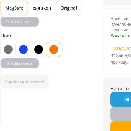
MagSafe
силикон
Original
Наличие в
Показать все
(г.Челябин
Наличие н
Цвет:
Пожалуйс
чтобы нуж
приходу.
Показать все
Характеристики
Написать